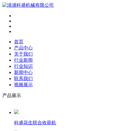
首页
产品中心
关于我们
行业新闻
行业知识
新闻中心
联系我们
视频展示
产品展示
科盛花生联合收获机