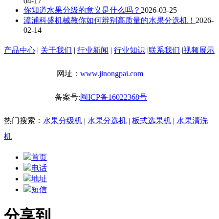
04-17
你知道水果分级的意义是什么吗？
2026-03-25
漳浦科盛机械教你如何辨别高质量的水果分选机！
2026-
02-14
产品中心
|
关于我们
|
行业新闻
|
行业知识
|
联系我们
|
视频展示
网址：
www.jinongpai.com
备案号:
闽ICP备16022368号
热门搜索：
水果分级机
|
水果分选机
|
板式选果机
|
水果清洗
机
首页
电话
地址
短信
分享到